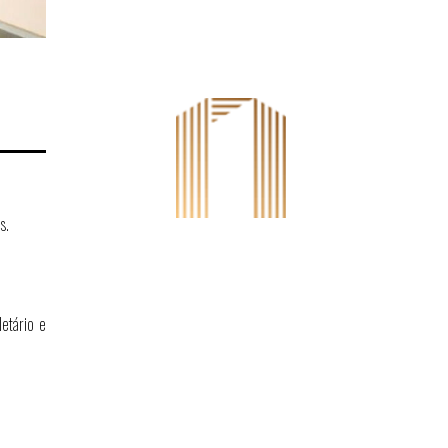
s.
etário e