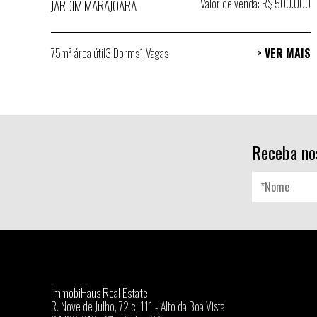
Valor de venda: R$ 500.000
JARDIM MARAJOARA
75m² área útil
3 Dorms
1 Vagas
> VER MAIS
Receba no
ImmobiHaus Real Estate
R. Nove de Julho, 72 cj 111 - Alto da Boa Vista