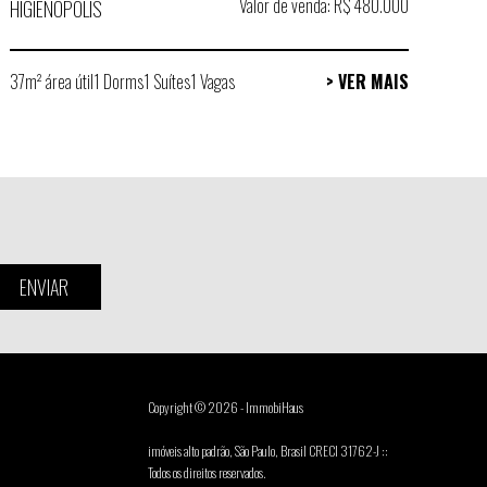
Valor de venda: R$ 480.000
HIGIENÓPOLIS
37m² área útil
1 Dorms
1 Suítes
1 Vagas
> VER MAIS
ENVIAR
Copyright © 2026 - ImmobiHaus
imóveis alto padrão, São Paulo, Brasil CRECI 31762-J ::
Todos os direitos reservados.