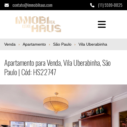
contato@immobihaus.com
(11) 5599-8825
Apartamento para Venda, Vila Uberabinha, 
Venda
Apartamento
São Paulo
Vila Uberabinha
Apartamento para Venda, Vila Uberabinha, São
Paulo | Cód: HS22747