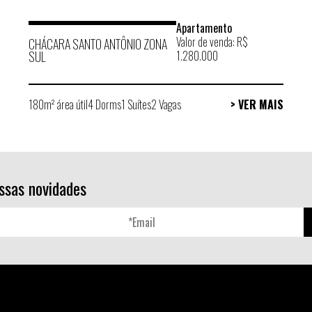
Apartamento
Valor de venda: R$
CHÁCARA SANTO ANTÔNIO ZONA
SUL
1.280.000
180m² área útil
4 Dorms
1 Suítes
2 Vagas
> VER MAIS
ssas novidades