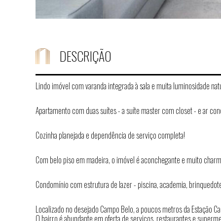
DESCRIÇÃO
Lindo imóvel com varanda integrada à sala e muita luminosidade natu
Apartamento com duas suítes - a suíte master com closet - e ar con
Cozinha planejada e dependência de serviço completa!
Com belo piso em madeira, o imóvel é aconchegante e muito charmo
Condomínio com estrutura de lazer - piscina, academia, brinquedotec
Localizado no desejado Campo Belo, a poucos metros da Estação Ca
O bairro é abundante em oferta de serviços, restaurantes e superme