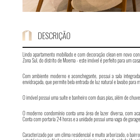
DESCRIÇÃO
Lindo apartamento mobiliado e com decoração clean em novo condo
Zona Sul, do distrito de Moema - este imóvel é perfeito para um ca
Com ambiente moderno e aconchegante, possui a sala integrada
envidraçada, que permite bela entrada de luz natural e lavabo para
O imóvel possui uma suíte e banheiro com duas pias, além de chuvei
O moderno condomínio conta uma área de lazer diversa, com acade
Conta com portaria 24 horas e a unidade possui uma vaga de garag
Caracterizado por um clima residencial e muito arborizado, o bairr