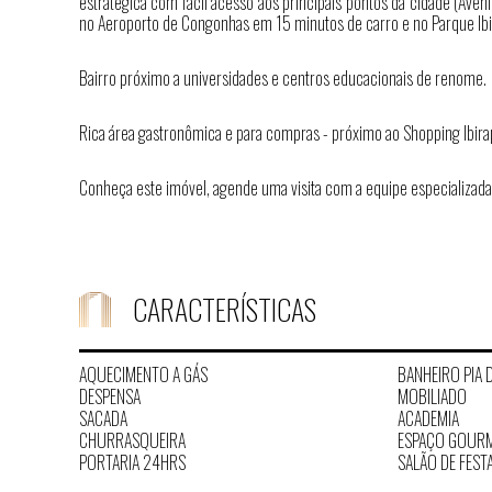
estratégica com fácil acesso aos principais pontos da cidade (Aven
no Aeroporto de Congonhas em 15 minutos de carro e no Parque Ib
Bairro próximo a universidades e centros educacionais de renome.
Rica área gastronômica e para compras - próximo ao Shopping Ibira
Conheça este imóvel, agende uma visita com a equipe especializad
CARACTERÍSTICAS
AQUECIMENTO A GÁS
BANHEIRO PIA 
DESPENSA
MOBILIADO
SACADA
ACADEMIA
CHURRASQUEIRA
ESPAÇO GOUR
PORTARIA 24HRS
SALÃO DE FEST