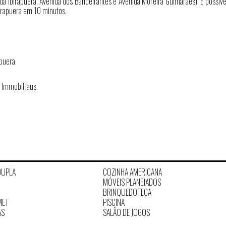
ida Ibirapuera, Avenida dos Bandeirantes e Avenida Moreira Guimarães). É possív
irapuera em 10 minutos.
puera.
a ImmobiHaus.
DUPLA
COZINHA AMERICANA
MÓVEIS PLANEJADOS
BRINQUEDOTECA
MET
PISCINA
AS
SALÃO DE JOGOS