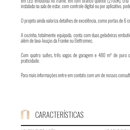
em LED embutida no frame, em tom branco quente (2700K), cria um
instalada na sala de estar, com controle digital ou por aplicativo, 
O projeto ainda valoriza detalhes de excelência, como portas de 6
A cozinha, totalmente equipada, conta com duas geladeiras embuti
além de lava-louças da Franke ou Elettromec.
Com quatro suítes, três vagas de garagem e 480 m² de puro con
praticidade.
Para mais informações entre em contato com um de nossos consult
CARACTERÍSTICAS