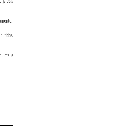
 já está
tamento.
butidos,
quinte e