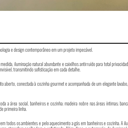
ecnologia e design contemporâneo em um projeto impecável.
edida, iluminação natural abundante e caixilhos antirruído para total privacida
isível, transmitindo sofisticação em cada detalhe.
eito aberto, conectada à cozinha gourmet e acompanhada de um elegante lavabo,
da a área social, banheiros e cozinha; madeira nobre nas áreas íntimas; ban
e primeira linha.
o em todos os ambientes e pelo aquecimento a gás em banheiros e cozinha. A il