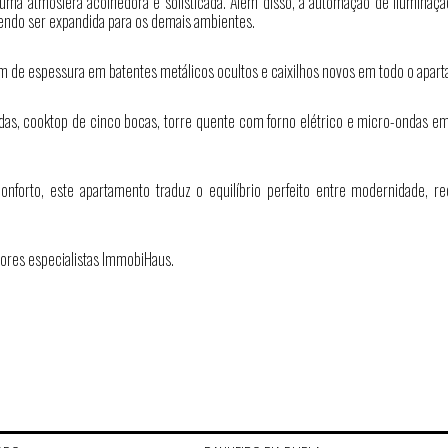
a atmosfera acolhedora e sofisticada. Além disso, a automação de iluminação
podendo ser expandida para os demais ambientes.
 cm de espessura em batentes metálicos ocultos e caixilhos novos em todo o apar
das, cooktop de cinco bocas, torre quente com forno elétrico e micro-ondas em
forto, este apartamento traduz o equilíbrio perfeito entre modernidade, re
ores especialistas ImmobiHaus.