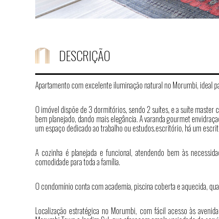
DESCRIÇÃO
Apartamento com excelente iluminação natural no Morumbi, ideal pa
O imóvel dispõe de 3 dormitórios, sendo 2 suítes, e a suíte master
bem planejado, dando mais elegância. A varanda gourmet envidraça
um espaço dedicado ao trabalho ou estudos.escritório, há um escritó
A cozinha é planejada e funcional, atendendo bem às necessid
comodidade para toda a família.
O condomínio conta com academia, piscina coberta e aquecida, quadr
Localização estratégica no Morumbi, com fácil acesso às avenid