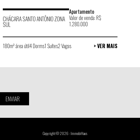
Apartamento
Valor de venda: R$
CHÁCARA SANTO ANTÔNIO ZONA
SUL
1.280.000
180m² área útil
4 Dorms
1 Suítes
2 Vagas
> VER MAIS
ENVIAR
Copyright © 2026 - ImmobiHaus