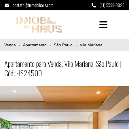
contato@immobihaus.com
(11) 5599-8825
Apartamento para Venda, Vila Mariana, Sã
Venda
Apartamento
São Paulo
Vila Mariana
Apartamento para Venda, Vila Mariana, São Paulo |
Cód: HS24500