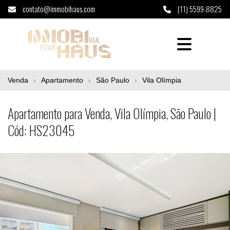
contato@immobihaus.com
(11) 5599-8825
Apartamento para Venda, Vila Olímpia, Sã
Venda
Apartamento
São Paulo
Vila Olímpia
Apartamento para Venda, Vila Olímpia, São Paulo |
Cód: HS23045