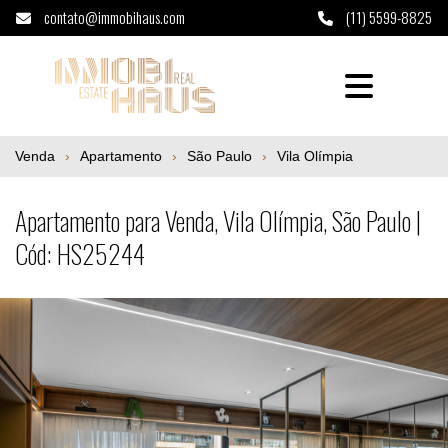
contato@immobihaus.com
(11) 5599-8825
Apartamento para Venda, Vila Olímpia, Sã
Venda
Apartamento
São Paulo
Vila Olímpia
Apartamento para Venda, Vila Olímpia, São Paulo |
Cód: HS25244