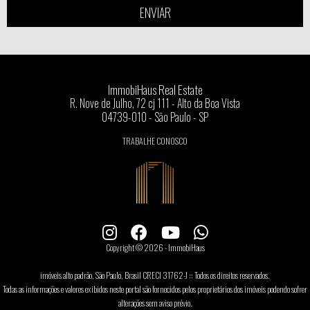
ENVIAR
ImmobiHaus Real Estate
R. Nove de Julho, 72 cj 111 - Alto da Boa Vista
04739-010 - São Paulo - SP
TRABALHE CONOSCO
Copyright © 2026 - ImmobiHaus
imóveis alto padrão, São Paulo, Brasil CRECI 31762-J :: Todos os direitos reservados.
Todas as informações e valores exibidos neste portal são fornecidos pelos proprietários dos imóveis podendo sofrer
alterações sem aviso prévio.