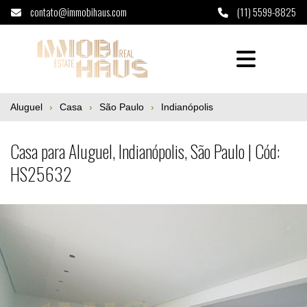
contato@immobihaus.com
(11) 5599-8825
Casa para Aluguel, Indianópolis, São Paulo
Aluguel
Casa
São Paulo
Indianópolis
Casa para Aluguel, Indianópolis, São Paulo | Cód:
HS25632