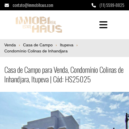
contato@immobihaus.com
(11) 5599-8825
Casa de Campo para Venda, Condomínio Coli
Venda
Casa de Campo
Itupeva
Condomínio Colinas de Inhandjara
Casa de Campo para Venda, Condomínio Colinas de
Inhandjara, Itupeva | Cód: HS25025