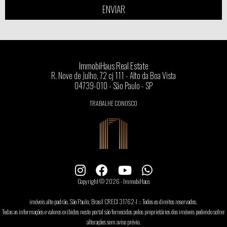
ENVIAR
ImmobiHaus Real Estate
R. Nove de Julho, 72 cj 111 - Alto da Boa Vista
04739-010 - São Paulo - SP
TRABALHE CONOSCO
Copyright © 2026 - ImmobiHaus
imóveis alto padrão, São Paulo, Brasil CRECI 31762-J :: Todos os direitos reservados.
Todas as informações e valores exibidos neste portal são fornecidos pelos proprietários dos imóveis podendo sofrer
alterações sem aviso prévio.