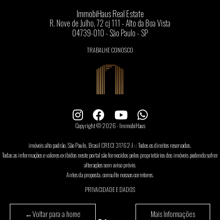
ImmobiHaus Real Estate
R. Nove de Julho, 72 cj 111 - Alto da Boa Vista
04739-010 - São Paulo - SP
TRABALHE CONOSCO
Copyright © 2026 - ImmobiHaus
imóveis alto padrão, São Paulo, Brasil CRECI 31762-J :: Todos os direitos reservados.
Todas as informações e valores exibidos neste portal são fornecidos pelos proprietários dos imóveis podendo sofrer
alterações sem aviso prévio.
Antes da proposta, consulte nossos corretores.
PRIVACIDADE E DADOS
←
Voltar para a home
Mais Informações