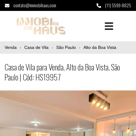
contato@immobihaus.com
(11) 5599-8825
Casa de Vila para Venda, Alto da Boa Vista,
Venda
Casa de Vila
São Paulo
Alto da Boa Vista
Casa de Vila para Venda, Alto da Boa Vista, São
Paulo | Cód: HS19957