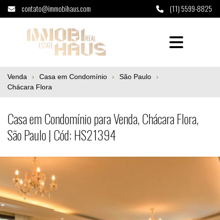
contato@immobihaus.com
(11) 5599-8825
Casa em Condomínio para Venda, Chácara F
Venda
Casa em Condomínio
São Paulo
Chácara Flora
Casa em Condomínio para Venda, Chácara Flora,
São Paulo | Cód: HS21394