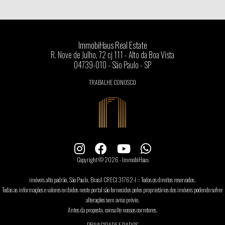
ImmobiHaus Real Estate
R. Nove de Julho, 72 cj 111 - Alto da Boa Vista
04739-010 - São Paulo - SP
TRABALHE CONOSCO
Copyright © 2026 - ImmobiHaus
imóveis alto padrão, São Paulo, Brasil CRECI 31762-J :: Todos os direitos reservados.
Todas as informações e valores exibidos neste portal são fornecidos pelos proprietários dos imóveis podendo sofrer
alterações sem aviso prévio.
Antes da proposta, consulte nossos corretores.
PRIVACIDADE E DADOS