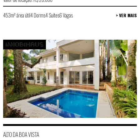
453m² área útil
4 Dorms
4 Suítes
6 Vagas
> VER MAIS
ALTO DA BOA VISTA