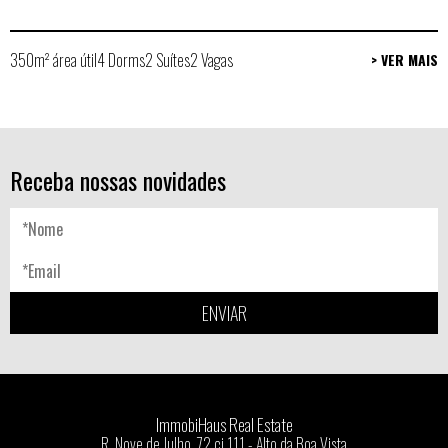
350m² área útil
4 Dorms
2 Suítes
2 Vagas
> VER MAIS
Receba nossas novidades
ENVIAR
ImmobiHaus Real Estate
R. Nove de Julho, 72 cj 111 - Alto da Boa Vista