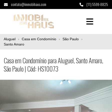
contato@immobihaus.com
(11) 5599-8825
Casa em Condomínio para Aluguel, Santo A
Aluguel
Casa em Condomínio
São Paulo
Santo Amaro
Casa em Condomínio para Aluguel, Santo Amaro,
São Paulo | Cód: HS10073