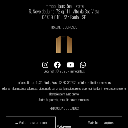
ImmobiHaus Real Estate
R. Nove de Julho, 72 cj 111 - Alto da Boa Vista
04739-010 - São Paulo - SP
TRABALHE CONOSCO
Copyright © 2026 - ImmobiHaus
imóveis alto padrão, São Paulo, Brasil CRECI 31762-J :: Todos os direitos reservados.
Todas as informações e valores exibidos neste portal são fornecidos pelos proprietários dos imóveis podendo sofrer
alterações sem aviso prévio.
Antes da proposta, consulte nossos corretores.
PRIVACIDADE E DADOS
←
Voltar para a home
Mais Informações