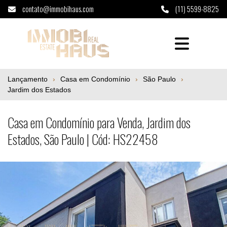
contato@immobihaus.com
(11) 5599-8825
Casa em Condomínio para Venda, Jardim do
Lançamento
Casa em Condomínio
São Paulo
Jardim dos Estados
Casa em Condomínio para Venda, Jardim dos
Estados, São Paulo | Cód: HS22458