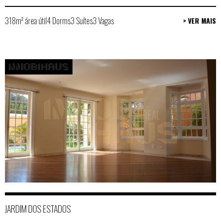
318m² área útil
4 Dorms
3 Suítes
3 Vagas
> VER MAIS
JARDIM DOS ESTADOS