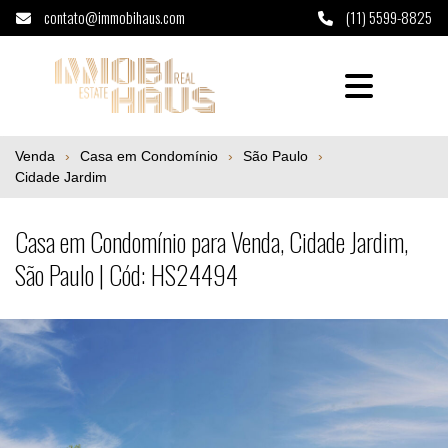
contato@immobihaus.com
(11) 5599-8825
Casa em Condomínio para Venda, Cidade Ja
Venda
Casa em Condomínio
São Paulo
Cidade Jardim
Casa em Condomínio para Venda, Cidade Jardim,
São Paulo | Cód: HS24494