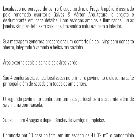
Localizado no coração do bairro Cidade Jardim, o Praça Ampélio é assinado
pelo renomado escritório Gálvez & Márton Arquitetura, o projeto é
deslumbrante em cada detalhe. Com espaços amplos e iluminados - suas
janelas são piso-teto sem caixilhos, trazendo a natureza para o interior.
Sua metragem generosa proporciona um conforto único: living com conceito
aberto, integrado à varanda e belíssima cozinha.
Área externa deck, piscina e bela área verde.
São 4 confortáveis suítes localizadas no primeiro pavimento e closet na suíte
principal, além de sacada em todos os ambientes.
O segundo pavimento conta com um espaço ideal para academia, além de
sala íntima com sacada.
Subsolo com 4 vagas e dependências de serviço completas.
Composta por 13 casa no total em um espaço de 4.602 m², o condomínio