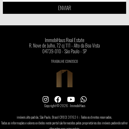
ENVIAR
ImmobiHaus Real Estate
R. Nove de Julho, 72 cj 111 - Alto da Boa Vista
04739-010 - São Paulo - SP
TRABALHE CONOSCO
Copyright © 2026 - ImmobiHaus
imóveis alto padrão, São Paulo, Brasil CRECI 31762-J :: Todos os direitos reservados.
Todas as informações e valores exibidos neste portal são fornecidos pelos proprietários dos imóveis podendo sofrer
alterações sem aviso prévio.