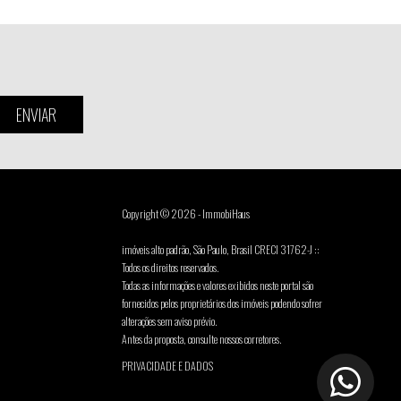
ENVIAR
Copyright © 2026 - ImmobiHaus
imóveis alto padrão, São Paulo, Brasil CRECI 31762-J ::
Todos os direitos reservados.
Todas as informações e valores exibidos neste portal são
fornecidos pelos proprietários dos imóveis podendo sofrer
alterações sem aviso prévio.
Antes da proposta, consulte nossos corretores.
PRIVACIDADE E DADOS