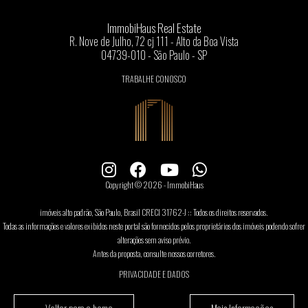
ImmobiHaus Real Estate
R. Nove de Julho, 72 cj 111 - Alto da Boa Vista
04739-010 - São Paulo - SP
TRABALHE CONOSCO
Copyright © 2026 - ImmobiHaus
imóveis alto padrão, São Paulo, Brasil CRECI 31762-J :: Todos os direitos reservados.
Todas as informações e valores exibidos neste portal são fornecidos pelos proprietários dos imóveis podendo sofrer
alterações sem aviso prévio.
Antes da proposta, consulte nossos corretores.
PRIVACIDADE E DADOS