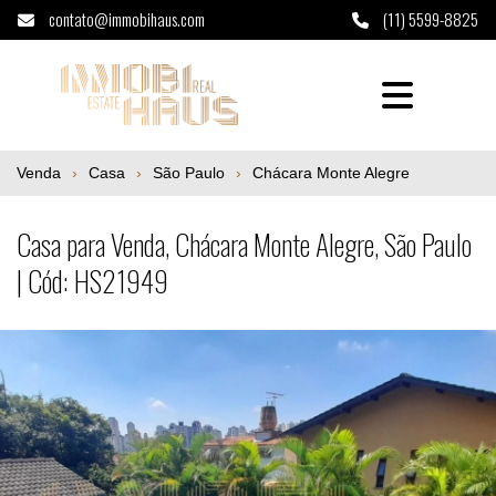
contato@immobihaus.com
(11) 5599-8825
Casa para Venda, Chácara Monte Alegre, S
Venda
Casa
São Paulo
Chácara Monte Alegre
Casa para Venda, Chácara Monte Alegre, São Paulo
| Cód: HS21949