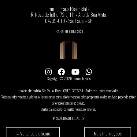
ImmobiHaus Real Estate
R. Nove de Julho, 72 cj 111 - Alto da Boa Vista
04739-010 - São Paulo - SP
TRABALHE CONOSCO
Copyright © 2026 - ImmobiHaus
imóveis alto padrão, São Paulo, Brasil CRECI 31762-J :: Todos os direitos reservados.
Todas as informações e valores exibidos neste portal são fornecidos pelos proprietários dos imóveis podendo sofrer
alterações sem aviso prévio.
Antes da proposta, consulte nossos corretores.
PRIVACIDADE E DADOS
←
Voltar para a home
Mais Informações