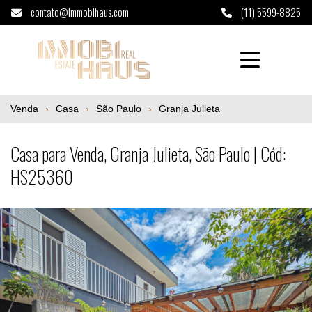
contato@immobihaus.com
(11) 5599-8825
Casa para Venda, Granja Julieta, São Paul
Venda
Casa
São Paulo
Granja Julieta
Casa para Venda, Granja Julieta, São Paulo | Cód:
HS25360