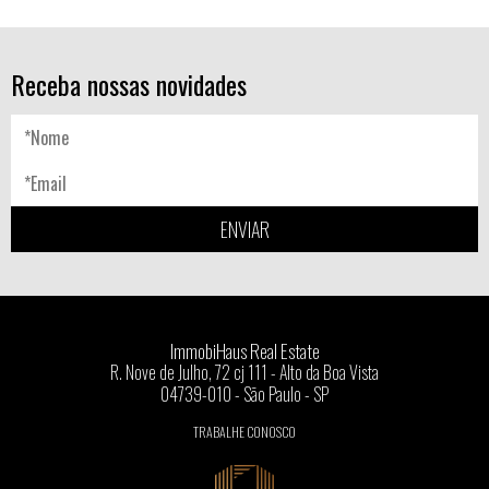
Receba nossas novidades
ENVIAR
ImmobiHaus Real Estate
R. Nove de Julho, 72 cj 111 - Alto da Boa Vista
04739-010 - São Paulo - SP
TRABALHE CONOSCO