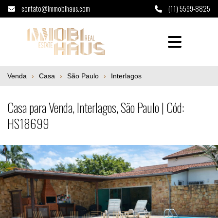
contato@immobihaus.com
(11) 5599-8825
Casa para Venda, Interlagos, São Paulo | 
Venda
Casa
São Paulo
Interlagos
Casa para Venda, Interlagos, São Paulo | Cód:
HS18699