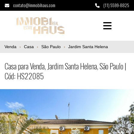
contato@immobihaus.com
(11) 5599-8825
Casa para Venda, Jardim Santa Helena, Sã
Venda
Casa
São Paulo
Jardim Santa Helena
Casa para Venda, Jardim Santa Helena, São Paulo |
Cód: HS22085