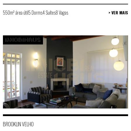
550m² área útil
5 Dorms
4 Suítes
8 Vagas
> VER MAIS
BROOKLIN VELHO