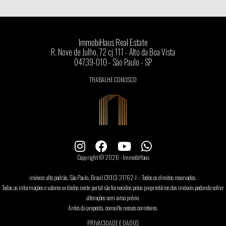
ImmobiHaus Real Estate
R. Nove de Julho, 72 cj 111 - Alto da Boa Vista
04739-010 - São Paulo - SP
TRABALHE CONOSCO
Copyright © 2026 - ImmobiHaus
imóveis alto padrão, São Paulo, Brasil CRECI 31762-J :: Todos os direitos reservados.
Todas as informações e valores exibidos neste portal são fornecidos pelos proprietários dos imóveis podendo sofrer
alterações sem aviso prévio.
Antes da proposta, consulte nossos corretores.
PRIVACIDADE E DADOS