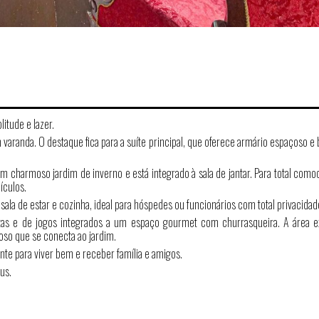
itude e lazer.
varanda. O destaque fica para a suíte principal, que oferece armário espaçoso e
um charmoso jardim de inverno e está integrado à sala de jantar. Para total como
ículos.
ala de estar e cozinha, ideal para hóspedes ou funcionários com total privacidad
tas e de jogos integrados a um espaço gourmet com churrasqueira. A área e
oso que se conecta ao jardim.
te para viver bem e receber família e amigos.
us.