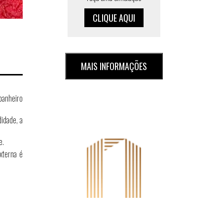
CLIQUE AQUI
MAIS INFORMAÇÕES
 banheiro
didade, a
e.
xterna é