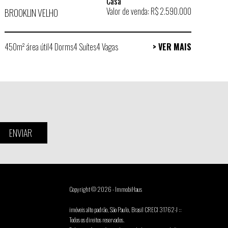
Casa
Valor de venda: R$ 2.590.000
BROOKLIN VELHO
450m² área útil
4 Dorms
4 Suítes
4 Vagas
> VER MAIS
ENVIAR
Copyright © 2026 - ImmobiHaus
imóveis alto padrão, São Paulo, Brasil CRECI 31762-J ::
Todos os direitos reservados.