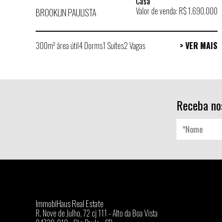
Casa
Valor de venda: R$ 1.690.000
BROOKLIN PAULISTA
300m² área útil
4 Dorms
1 Suítes
2 Vagas
> VER MAIS
Receba no
ImmobiHaus Real Estate
R. Nove de Julho, 72 cj 111 - Alto da Boa Vista