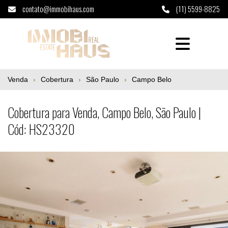
contato@immobihaus.com
(11) 5599-8825
Cobertura para Venda, Campo Belo, São Pa
Venda
Cobertura
São Paulo
Campo Belo
Cobertura para Venda, Campo Belo, São Paulo |
Cód: HS23320