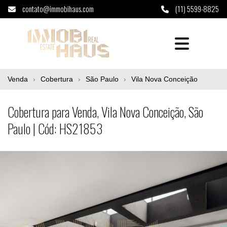
contato@immobihaus.com
(11) 5599-8825
Cobertura para Venda, Vila Nova Conceição
Venda
Cobertura
São Paulo
Vila Nova Conceição
Cobertura para Venda, Vila Nova Conceição, São
Paulo | Cód: HS21853