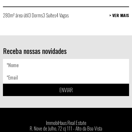
280m² área útil
3 Dorms
3 Suítes
4 Vagas
> VER MAIS
Receba nossas novidades
ENVIAR
ImmobiHaus Real Estate
R. Nove de Julho, 72 cj 111 - Alto da Boa Vista