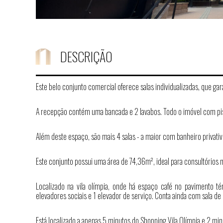
DESCRIÇÃO
Este belo conjunto comercial oferece salas individualizadas, que gar
A recepção contém uma bancada e 2 lavabos. Todo o imóvel com pis
Além deste espaço, são mais 4 salas - a maior com banheiro privati
Este conjunto possui uma área de 74,36m², ideal para consultórios
Localizado na vila olímpia, onde há espaço café no pavimento té
elevadores sociais e 1 elevador de serviço. Conta ainda com sala de
Está localizado a apenas 5 minutos do Shopping Vila Olímpia e 2 min