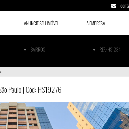
cont
ANUNCIE SEU IMÓVEL
A EMPRESA
, São Paulo | Cód: HS19276
a
, São Paulo | Cód: HS19276