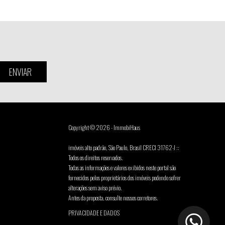
ENVIAR
Copyright © 2026 - ImmobiHaus
imóveis alto padrão, São Paulo, Brasil CRECI 31762-J ::
Todos os direitos reservados.
Todas as informações e valores exibidos neste portal são
fornecidos pelos proprietários dos imóveis podendo sofrer
alterações sem aviso prévio.
Antes da proposta, consulte nossos corretores.
PRIVACIDADE E DADOS