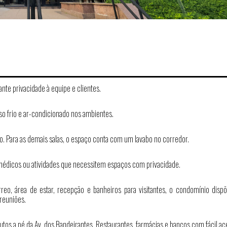
ante privacidade à equipe e clientes.
o frio e ar-condicionado nos ambientes.
vo. Para as demais salas, o espaço conta com um lavabo no corredor.
 médicos ou atividades que necessitem espaços com privacidade.
rreo, área de estar, recepção e banheiros para visitantes, o condomínio disp
 reuniões.
utos a pé da Av. dos Bandeirantes. Restaurantes, farmácias e bancos com fácil ac