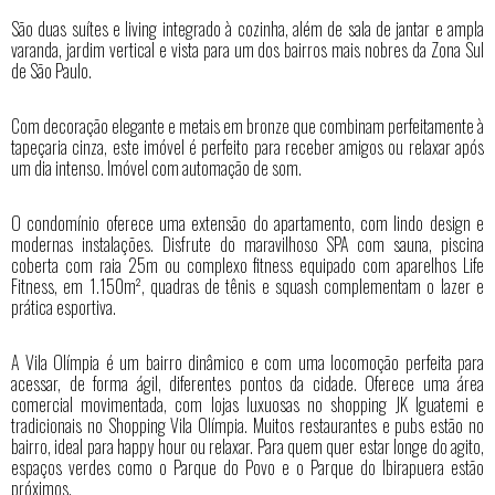
São duas suítes e living integrado à cozinha, além de sala de jantar e ampla
varanda, jardim vertical e vista para um dos bairros mais nobres da Zona Sul
de São Paulo.
Com decoração elegante e metais em bronze que combinam perfeitamente à
tapeçaria cinza, este imóvel é perfeito para receber amigos ou relaxar após
um dia intenso. Imóvel com automação de som.
O condomínio oferece uma extensão do apartamento, com lindo design e
modernas instalações. Disfrute do maravilhoso SPA com sauna, piscina
coberta com raia 25m ou complexo fitness equipado com aparelhos Life
Fitness, em 1.150m², quadras de tênis e squash complementam o lazer e
prática esportiva.
A Vila Olímpia é um bairro dinâmico e com uma locomoção perfeita para
acessar, de forma ágil, diferentes pontos da cidade. Oferece uma área
comercial movimentada, com lojas luxuosas no shopping JK Iguatemi e
tradicionais no Shopping Vila Olímpia. Muitos restaurantes e pubs estão no
bairro, ideal para happy hour ou relaxar. Para quem quer estar longe do agito,
espaços verdes como o Parque do Povo e o Parque do Ibirapuera estão
próximos.