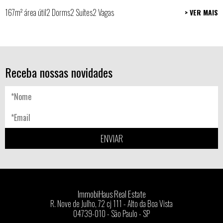
167m² área útil
2 Dorms
2 Suítes
2 Vagas
> VER MAIS
Receba nossas novidades
ENVIAR
ImmobiHaus Real Estate
R. Nove de Julho, 72 cj 111 - Alto da Boa Vista
04739-010 - São Paulo - SP