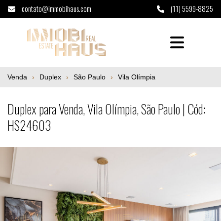
contato@immobihaus.com
(11) 5599-8825
Duplex para Venda, Vila Olímpia, São Paul
Venda
Duplex
São Paulo
Vila Olímpia
Duplex para Venda, Vila Olímpia, São Paulo | Cód:
HS24603