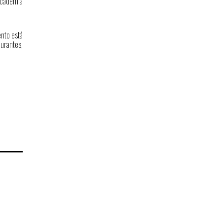
academia
ento está
urantes,