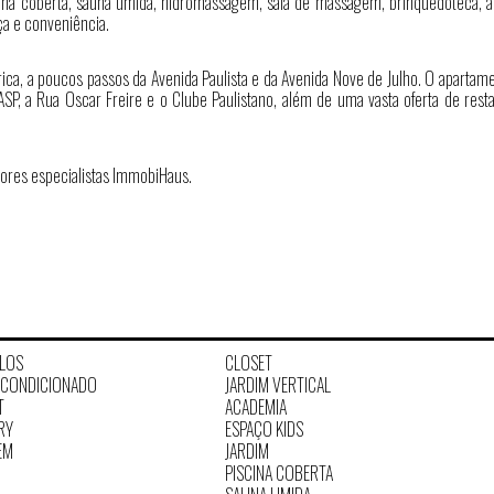
cina coberta, sauna úmida, hidromassagem, sala de massagem, brinquedoteca, 
ça e conveniência.
rica, a poucos passos da Avenida Paulista e da Avenida Nove de Julho. O apartam
P, a Rua Oscar Freire e o Clube Paulistano, além de uma vasta oferta de resta
ores especialistas ImmobiHaus.
PLOS
CLOSET
R-CONDICIONADO
JARDIM VERTICAL
T
ACADEMIA
RY
ESPAÇO KIDS
EM
JARDIM
PISCINA COBERTA