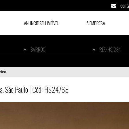
cont
ANUNCIE SEU IMÓVEL
A EMPRESA
ca, São Paulo | Cód: HS24768
rica
ca, São Paulo | Cód: HS24768