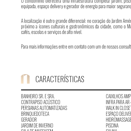
O condomínio oferecerá uma infraestrutura completa: jardim, pis
equipada, espaço delivery e gerador de energia para maior seguran
A localização é outro grande diferencial: no coração do Jardim Amé
próximo a ícones culturais e gastronômicos da cidade, como o MAS
cafés, escolas e serviços de alto nível.
Para mais informações entre em contato com um de nossos consult
CARACTERÍSTICAS
BANHEIRO SR. E SRA.
CAIXILHOS AM
CONTRAPISO ACÚSTICO
INFRA PARA A
PERSIANAS AUTOMATIZADAS
WALK IN CLOSE
BRINQUEDOTECA
ESPAÇO DELIVE
GERADOR
HIDROMASSAG
JARDIM DE INVERNO
PISCINA