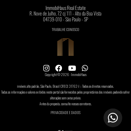
ImmobiHaus Real Estate
R. Nove de Julho, 72 cj 111 - Alto da Boa Vista
04739-010 - São Paulo - SP
TRABALHE CONOSCO
Copyright © 2026 - ImmobiHaus
imóveis alto padrão, São Paulo, Brasil CRECI 31762-J :: Todos os direitos reservados.
Todas as informações e valores exibidos neste portal são fornecidos pelos proprietários dos imóveis podendo sofrer
alterações sem aviso prévio.
Antes da proposta, consulte nossos corretores.
PRIVACIDADE E DADOS