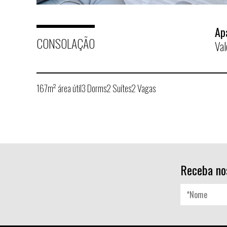
Ap
CONSOLAÇÃO
Val
167m² área útil
3 Dorms
2 Suítes
2 Vagas
Receba no