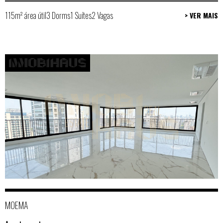
115m² área útil
3 Dorms
1 Suítes
2 Vagas
> VER MAIS
MOEMA