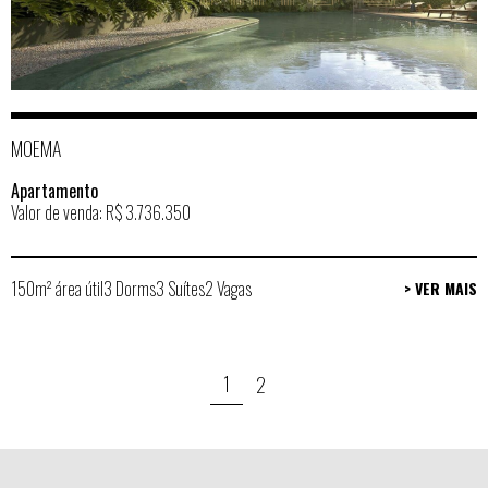
MOEMA
Apartamento
Valor de venda: R$ 3.736.350
150m² área útil
3 Dorms
3 Suítes
2 Vagas
> VER MAIS
1
2