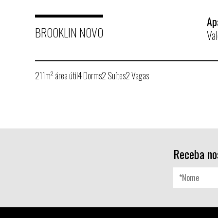
Ap
BROOKLIN NOVO
Va
211m² área útil
4 Dorms
2 Suítes
2 Vagas
Receba no