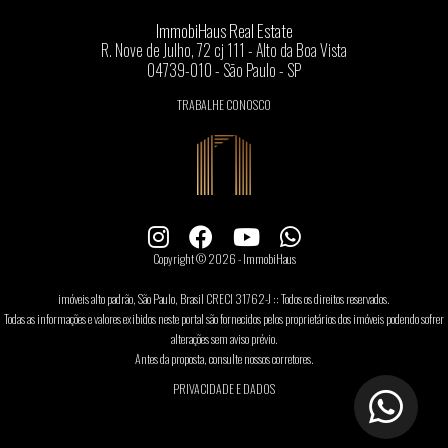
ImmobiHaus Real Estate
R. Nove de Julho, 72 cj 111 - Alto da Boa Vista
04739-010 - São Paulo - SP
TRABALHE CONOSCO
Copyright © 2026 - ImmobiHaus
imóveis alto padrão, São Paulo, Brasil CRECI 31762-J :: Todos os direitos reservados.
Todas as informações e valores exibidos neste portal são fornecidos pelos proprietários dos imóveis podendo sofrer
alterações sem aviso prévio.
Antes da proposta, consulte nossos corretores.
PRIVACIDADE E DADOS