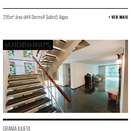
295m² área útil
4 Dorms
4 Suítes
5 Vagas
> VER MAIS
GRANJA JULIETA