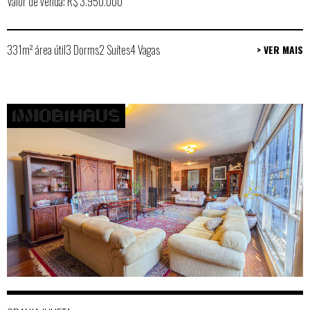
Valor de venda: R$ 3.950.000
331m² área útil
3 Dorms
2 Suítes
4 Vagas
> VER MAIS