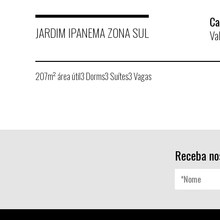
Ca
JARDIM IPANEMA ZONA SUL
Va
207m² área útil
3 Dorms
3 Suítes
3 Vagas
Receba no