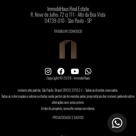
ImmobiHaus Real Estate
R. Nove de Julho, 72 cj 111 - Alto da Boa Vista
04739-010 - São Paulo - SP
TRABALHE CONOSCO
Copyright © 2026 - ImmobiHaus
imóveis alto padrão, São Paulo, Brasil CRECI 31762-J :: Todos os direitos reservados.
Todas as informações e valores exibidos neste portal são fornecidos pelos proprietários dos imóveis podendo sofrer
alterações sem aviso prévio.
Antes da proposta, consulte nossos corretores.
PRIVACIDADE E DADOS