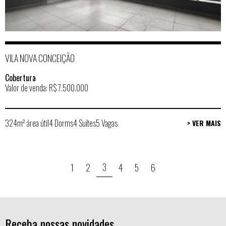
VILA NOVA CONCEIÇÃO
Cobertura
Valor de venda: R$ 7.500.000
324m² área útil
4 Dorms
4 Suítes
5 Vagas
> VER MAIS
3
1
2
4
5
6
Receba nossas novidades