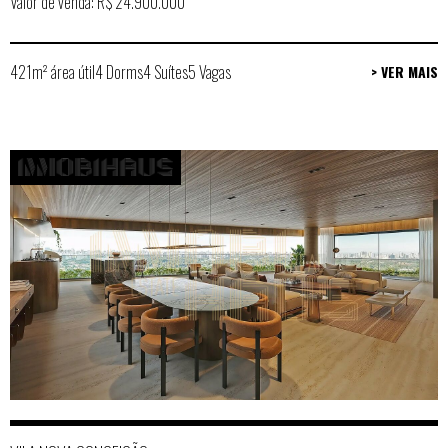
Valor de venda: R$ 24.900.000
421m² área útil
4 Dorms
4 Suítes
5 Vagas
> VER MAIS