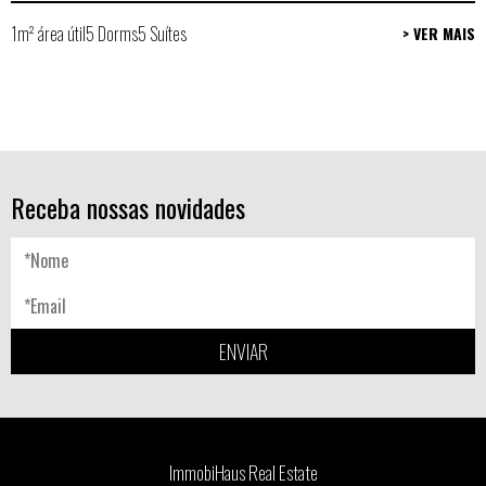
1m² área útil
5 Dorms
5 Suítes
> VER MAIS
Receba nossas novidades
ENVIAR
ImmobiHaus Real Estate