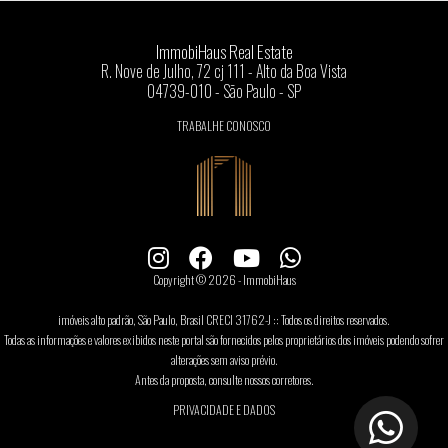
ImmobiHaus Real Estate
R. Nove de Julho, 72 cj 111 - Alto da Boa Vista
04739-010 - São Paulo - SP
TRABALHE CONOSCO
Copyright © 2026 - ImmobiHaus
imóveis alto padrão, São Paulo, Brasil CRECI 31762-J :: Todos os direitos reservados.
Todas as informações e valores exibidos neste portal são fornecidos pelos proprietários dos imóveis podendo sofrer
alterações sem aviso prévio.
Antes da proposta, consulte nossos corretores.
PRIVACIDADE E DADOS