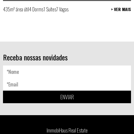
435m² área útil
4 Dorms
1 Suítes
7 Vagas
> VER MAIS
Receba nossas novidades
ENVIAR
ImmobiHaus Real Estate