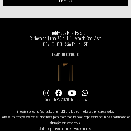
ENVIAR
ImmobiHaus Real Estate
R. Nove de Julho, 72 cj 111 - Alto da Boa Vista
04739-010 - São Paulo - SP
TRABALHE CONOSCO
Copyright © 2026 - ImmobiHaus
imóveis alto padrão, São Paulo, Brasil CRECI 31762-J :: Todos os direitos reservados.
Todas as informações e valores exibidos neste portal são fornecidos pelos proprietários dos imóveis podendo sofrer
alterações sem aviso prévio.
Antes da proposta, consulte nossos corretores.