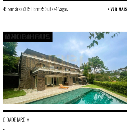
495m² área útil
5 Dorms
5 Suítes
4 Vagas
> VER MAIS
CIDADE JARDIM