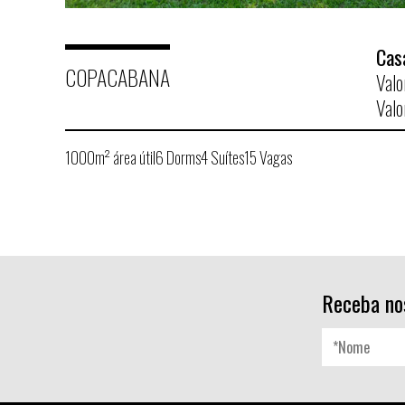
Cas
COPACABANA
Valo
Valo
1000m² área útil
6 Dorms
4 Suítes
15 Vagas
Receba no