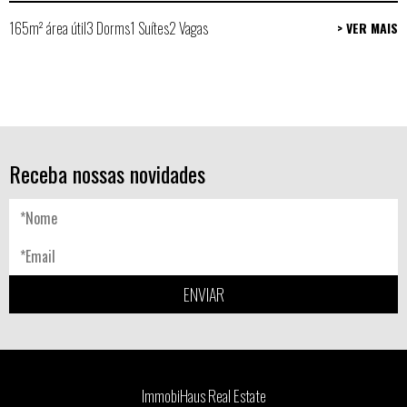
165m² área útil
3 Dorms
1 Suítes
2 Vagas
> VER MAIS
Receba nossas novidades
ENVIAR
ImmobiHaus Real Estate