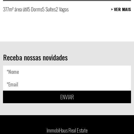
377m² área útil
5 Dorms
5 Suítes
2 Vagas
> VER MAIS
Receba nossas novidades
ENVIAR
ImmobiHaus Real Estate