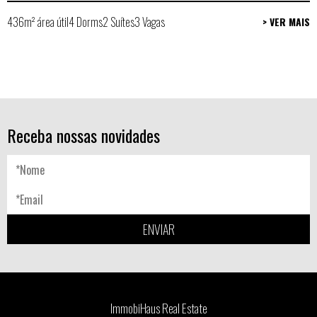
436m² área útil
4 Dorms
2 Suítes
3 Vagas
> VER MAIS
Receba nossas novidades
ENVIAR
ImmobiHaus Real Estate