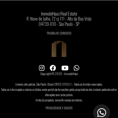
ImmobiHaus Real Estate
R. Nove de Julho, 72 cj 111 - Alto da Boa Vista
04739-010 - São Paulo - SP
TRABALHE CONOSCO
Copyright © 2026 - ImmobiHaus
imóveis alto padrão, São Paulo, Brasil CRECI 31762-J :: Todos os direitos reservados.
Todas as informações e valores exibidos neste portal são fornecidos pelos proprietários dos imóveis podendo sofrer
alterações sem aviso prévio.
Antes da proposta, consulte nossos corretores.
PRIVACIDADE E DADOS