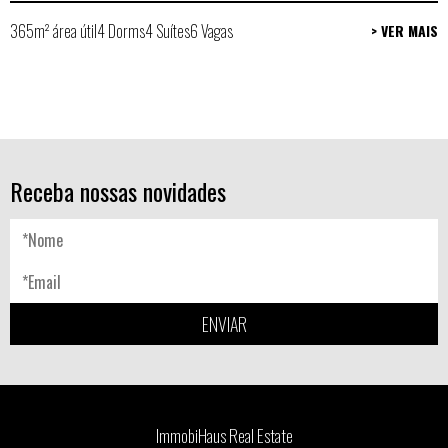
365m² área útil
4 Dorms
4 Suítes
6 Vagas
> VER MAIS
Receba nossas novidades
ENVIAR
ImmobiHaus Real Estate