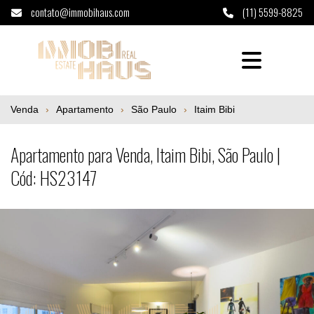
contato@immobihaus.com
(11) 5599-8825
Apartamento para Venda, Itaim Bibi, São P
Venda
Apartamento
São Paulo
Itaim Bibi
Apartamento para Venda, Itaim Bibi, São Paulo |
Cód: HS23147