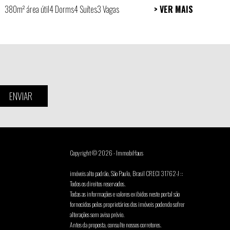
380m² área útil
4 Dorms
4 Suítes
3 Vagas
> VER MAIS
ENVIAR
Copyright © 2026 - ImmobiHaus
imóveis alto padrão, São Paulo, Brasil CRECI 31762-J ::
Todos os direitos reservados.
Todas as informações e valores exibidos neste portal são
fornecidos pelos proprietários dos imóveis podendo sofrer
alterações sem aviso prévio.
Antes da proposta, consulte nossos corretores.