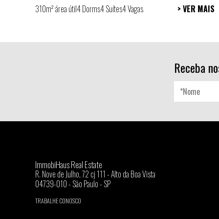
310m² área útil
4 Dorms
4 Suítes
4 Vagas
> VER MAIS
Receba no
ImmobiHaus Real Estate
R. Nove de Julho, 72 cj 111 - Alto da Boa Vista
04739-010 - São Paulo - SP
TRABALHE CONOSCO