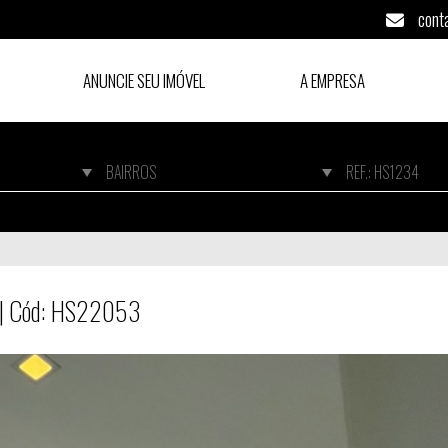
cont
ANUNCIE SEU IMÓVEL
A EMPRESA
o | Cód: HS22053
o | Cód: HS22053