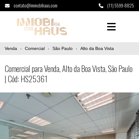
contato@immobihaus.com
(11) 5599-8825
Comercial para Venda, Alto da Boa Vista, S
Venda
Comercial
São Paulo
Alto da Boa Vista
Comercial para Venda, Alto da Boa Vista, São Paulo
| Cód: HS25361