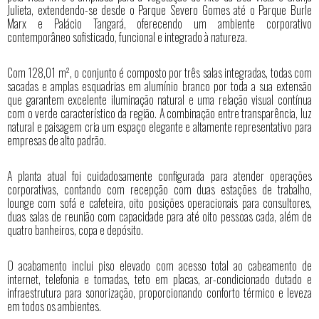
Julieta, extendendo-se desde o Parque Severo Gomes até o Parque Burle
Marx e Palácio Tangará, oferecendo um ambiente corporativo
contemporâneo sofisticado, funcional e integrado à natureza.
Com 128,01 m², o conjunto é composto por três salas integradas, todas com
sacadas e amplas esquadrias em alumínio branco por toda a sua extensão
que garantem excelente iluminação natural e uma relação visual contínua
com o verde característico da região. A combinação entre transparência, luz
natural e paisagem cria um espaço elegante e altamente representativo para
empresas de alto padrão.
A planta atual foi cuidadosamente configurada para atender operações
corporativas, contando com recepção com duas estações de trabalho,
lounge com sofá e cafeteira, oito posições operacionais para consultores,
duas salas de reunião com capacidade para até oito pessoas cada, além de
quatro banheiros, copa e depósito.
O acabamento inclui piso elevado com acesso total ao cabeamento de
internet, telefonia e tomadas, teto em placas, ar-condicionado dutado e
infraestrutura para sonorização, proporcionando conforto térmico e leveza
em todos os ambientes.